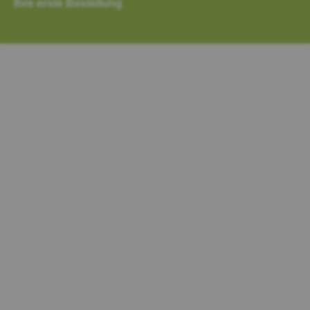
Ihre erste Bestellung
zurücksetzen.
Die Artikel der letzten Bestellungen haben wir bereits zu
Ihren Favoriten hinzugefügt. Erfassen Sie nun die
Mengen und übermitteln Sie die erste Bestellung. Die
Favoriten können Sie jederzeit nach Ihren Wünschen
ergänzen und sortieren.