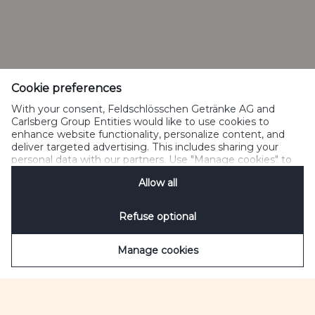
Cookie preferences
With your consent, Feldschlösschen Getränke AG and
Carlsberg Group Entities would like to use cookies to
enhance website functionality, personalize content, and
deliver targeted advertising. This includes sharing your
personal data with our partners. Use "Manage cookies" to
change your consent preferences anytime. See our
Allow all
Cookie Notification
&
Privacy Notification
for details.
Refuse optional
Brauchen Sie Hilfe?
Manage cookies
Es gibt viele Möglichkeiten mit uns in Kontakt zu
treten
Kundenservice
0848 844 940